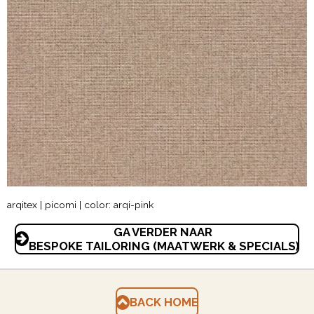
arqitex | picomi | color: arqi-pink
GA VERDER NAAR
BESPOKE TAILORING (MAATWERK & SPECIALS)
BACK HOME