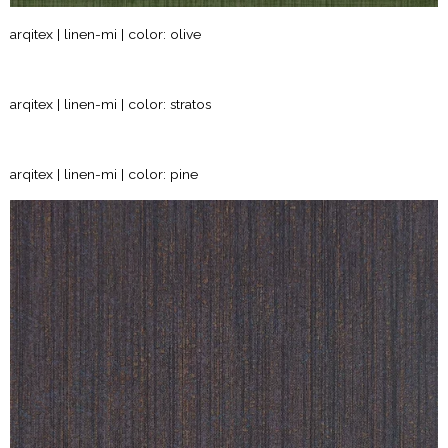
arqitex | linen-mi | color: olive
arqitex | linen-mi | color: stratos
arqitex | linen-mi | color: pine