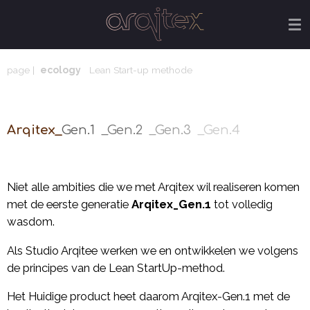
Ga
direct
naar
de
page |
ecology
Lean Start-up methode
hoofdinhoud
Arqitex_
Gen.1
_Gen.2
_Gen.3
_Gen.4
Niet alle ambities die we met Arqitex wil realiseren komen
met de eerste generatie
Arqitex_Gen.1
tot volledig
wasdom.
Als Studio Arqitee werken we en ontwikkelen we volgens
de principes van de Lean StartUp-method.
Het Huidige product heet daarom Arqitex-Gen.1 met de