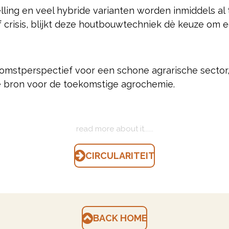
telling en veel hybride varianten worden inmiddels
of crisis, blijkt deze houtbouwtechniek dè keuze om 
omstperspectief voor een schone agrarische sector
e bron voor de toekomstige agrochemie.
read more about it......
CIRCULARITEIT
BACK HOME