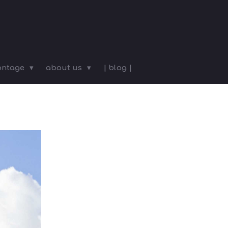
ntage
about us
| blog |