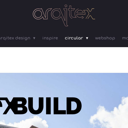
arqitex design
inspire
circular
webshop
mo