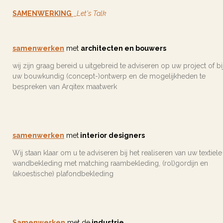
SAMENWERKING
_
Let's Talk
samenwerken
met
architecten en bouwers
wij zijn graag bereid u uitgebreid te adviseren op uw project of bi
uw bouwkundig (concept-)ontwerp en de mogelijkheden te
bespreken van Arqitex maatwerk
samenwerken
met
interior designers
Wij staan klaar om u te adviseren bij het realiseren van uw textiele
wandbekleding met matching raambekleding, (rol)gordijn en
(akoestische) plafondbekleding
Samenwerken
met de
industrie