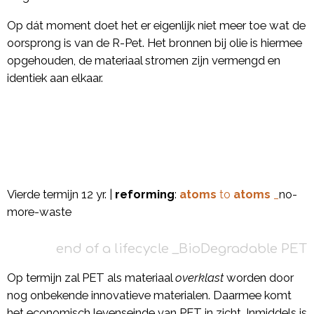
Op dát moment doet het er eigenlijk niet meer toe wat de
oorsprong is van de R-Pet. Het bronnen bij olie is hiermee
opgehouden, de materiaal stromen zijn vermengd en
identiek aan elkaar.
Vierde termijn 12 yr. |
reforming
:
atoms
to
atoms
_
no-
more-waste
end of a lifecycle _BioDegradable PET
Op termijn zal PET als materiaal
overklast
worden door
nog onbekende innovatieve materialen. Daarmee komt
het economisch levenseinde van PET in zicht. Inmiddels is