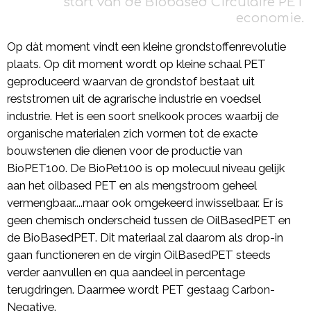
start van de Biobased Circulaire PET
economie.
Op dàt moment vindt een kleine grondstoffenrevolutie
plaats. Op dìt moment wordt op kleine schaal PET
geproduceerd waarvan de grondstof bestaat uit
reststromen uit de agrarische industrie en voedsel
industrie. Het is een soort snelkook proces waarbij de
organische materialen zich vormen tot de exacte
bouwstenen die dienen voor de productie van
BioPET100. De BioPet100 is op molecuul niveau gelijk
aan het oilbased PET en als mengstroom geheel
vermengbaar....maar ook omgekeerd inwisselbaar. Er is
geen chemisch onderscheid tussen de OilBasedPET en
de BioBasedPET. Dit materiaal zal daarom als drop-in
gaan functioneren en de virgin OilBasedPET steeds
verder aanvullen en qua aandeel in percentage
terugdringen. Daarmee wordt PET gestaag Carbon-
Negative.