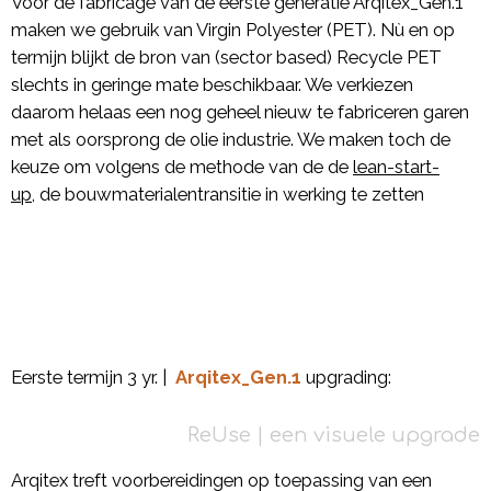
Voor de fabricage van de eerste generatie Arqitex_Gen.1
maken we gebruik van Virgin Polyester (PET). Nù en op
termijn blijkt de bron van (sector based) Recycle PET
slechts in geringe mate beschikbaar. We verkiezen
daarom helaas een nog geheel nieuw te fabriceren garen
met als oorsprong de olie industrie. We maken toch de
keuze om volgens de methode van de de
lean-start-
up
, de bouwmaterialentransitie in werking te zetten
Eerste termijn 3 yr. |
Arqitex_Gen.1
upgrading:
ReUse | een visuele upgrade
Arqitex treft voorbereidingen op toepassing van een