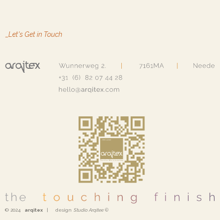
_
Let's Get in Touch
© 2024
arqitex
|
design
Studio Arqitee ©